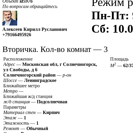
Режим р
Объект
id5976
По вопросам обращайтесь
Пн-Пт: 9
Сб: 10.
Алексеев Кирилл Русланович
+79166495926
Вторичка.
Кол-во комнат
—
3
Расположение
Площадь
Адрес
—
Московская обл, г Солнечногорск,
2
М
—
62/3
ул Свободы, д 6
Солнечногорский район
—
р-он
Шоссе
—
Ленинградское
Ближайшее метро
Метро
—
Ближайшая ж/д станция
ж/д станция
—
Подсолнечная
Параметры
Материал стен
—
Кирпич
Этаж
—
1
Этажность
—
1
Ремонт
—
Обычный