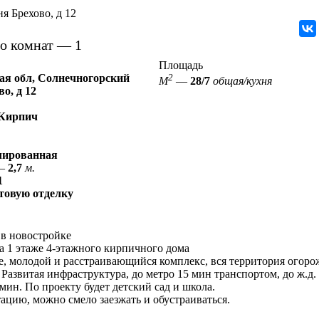
я Брехово, д 12
о комнат
—
1
Площадь
ая обл, Солнечногорский
2
М
—
28/7
общая/кухня
во, д 12
Кирпич
лированная
—
2,7
м.
1
товую отделку
 в новостройке
на 1 этаже 4-этажного кирпичного дома
 молодой и расстраивающийся комплекс, вся территория огоро
 Развитая инфраструктура, до метро 15 мин транспортом, до ж.д.
ин. По проекту будет детский сад и школа.
ацию, можно смело заезжать и обустраиваться.