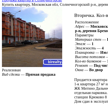
Продажа квартир в Солнечногорске
Купить квартиру, Московская обл, Солнечногорский р-н, деревн
Вторичка.
Кол-в
Расположение
Адрес
—
Московск
р-н, деревня Брехо
Параметры
Материал стен
—
Этаж
—
1
Этажность
—
4
Планировка
—
Изо
Высота потолков
Кол-во балконов
—
Ремонт
—
Под чис
Окна
—
Во двор
Реализован
Вид сделки
—
Прямая продажа
Продается квартира
1-к квартира 27 м² 
ЖК Митино Дальнее,
отдельная парковка.
станции Крюково 8 м
Дом сдан в эксплуат